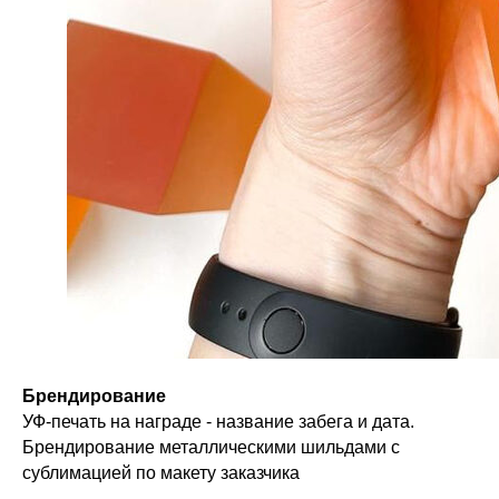
Мерч со смыслом
Корпоративные подарки
Сувенирная продукция
Event-брендинг
О нас
Обратная связь
Контакты
Реквизиты
Оставить отзыв
Брендирование
Задать вопрос
УФ-печать на награде - название забега и дата.
Брендирование металлическими шильдами с
сублимацией по макету заказчика