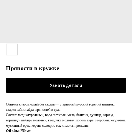
Пряности в кружке
Узнать детали
Сбитень классический без сахара — старинный русский горячий напиток,
сваренный из мёда, пряностей и трав.
Cближаем партнеров
Состав: мёд натуральный, вода питьевая, мята, базилик, душица, корица,
кориандр, имбирь молотый, гвоздика молотая, корень аира, зверобой, кардамон,
мускатный орех, корень солодки, сок лимона, прополис.
Мерч со смыслом
Объём:
250 мл.