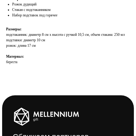
Рожок дудящий
Стакан с подстаканником
Набор подставок под горячее
Cближаем партнеров
Размеры:
Мерч со смыслом
подстаканник: диаметр 8 см х высота с ручкой 10,5 см, объем стакана: 250 мл
подставки: диаметр 10 см
Корпоративные подарки
рожок: длина 17 см
Сувенирная продукция
Материал:
береста
Event-брендинг
О нас
Обратная связь
Контакты
Реквизиты
Оставить отзыв
Задать вопрос