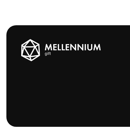
C
М
К
С
E
О