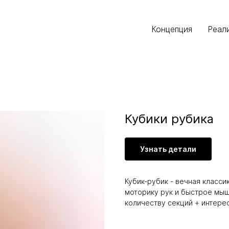
Концепция
Концепция
Реализация
Реализация
Кат
Кат
Кубики рубика
Узнать детали
Кубик-рубик - вечная класс
моторику рук и быстрое мыш
количеству секций + интере