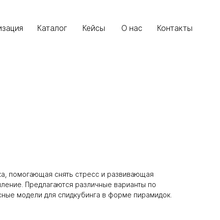
алог
алог
Кейсы
Кейсы
О нас
О нас
Контакты
Контакты
ика, помогающая снять стресс и развивающая
ление. Предлагаются различные варианты по
сные модели для спидкубинга в форме пирамидок.