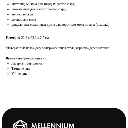
листовидный нож для твердых сортов сыра,
нож-лопатка для мягких сортов сыра,
вилка для сыра,
штопор для вина
разделочная стеклянная доска с поворотным механизмом (крышка).
Cближаем партнеров
Размеры:
22,2 х 22,2 х 2,5 см
Мерч со смыслом
Материалы:
ножи- дерево/нержавеющая сталь, коробка- дерево/стекло
Корпоративные подарки
Варианты брендирования:
Лазерная гравировка
Сувенирная продукция
Тампопечать
Event-брендинг
УФ-печать
О нас
Обратная связь
Контакты
Реквизиты