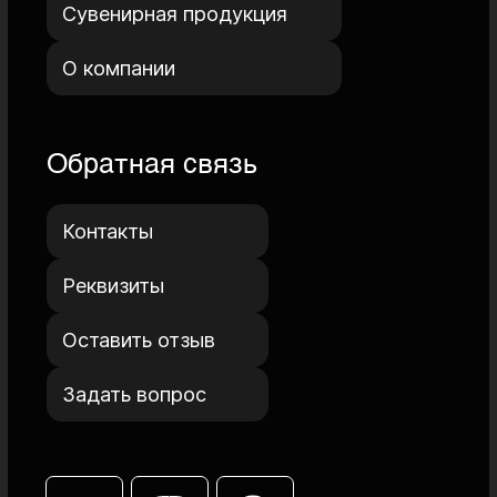
Подписаться на рассылку
mail@example.com
Выберите то, что действительно интересно
вам:
Новости и специальные предложения
Визы и миграционное законодательство
Сувенирная продукция
MICE и организация мероприятий
Управление клиентским опытом
Нажимая кнопку, я даю
Согласие на обработку моих
персональных данных
в соответствии с
Политикой
обработки персональных данных
Нажимая кнопку, я даю
Согласие на получение мной
информационно-рекламных рассылок
Подписаться
Согласие на обработку персональных данных