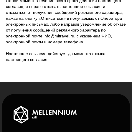
любой момент в течение всего срока действия настоящего
согласия, я вправе отозвать настоящее согласие и
отказаться от получения сообщений рекламного характера,
нажав на кнопку «Отписаться» в получаемых от Оператора
Cближаем партнеров
электронных письмах, либо направив уведомление об отказе
от получения сообщений рекламного характера по
электронной почте info@mltravel.ru, с указанием ФИО,
Мерч со смыслом
электронной почты и номера телефона.
Корпоративные подарки
Настоящее согласие действует до момента отзыва
Сувенирная продукция
настоящего согласия.
О компании
Обратная связь
Контакты
Реквизиты
Оставить отзыв
Задать вопрос